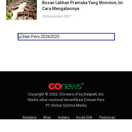
Bosan Latihan Pramuka Yang Monoton, Ini
Cara Mengatasinya
23 November 2017
Copyright © 2026. GOnews.id by
Dexpert, Inc
.
Media siber nasional terverifikasi Dewan Pers
PT Global Optima Media
Redaksi
Iklan
Indeks
Kode Etik
Pedoman
Disclaimer