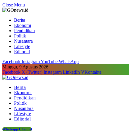
Close Menu
Berita
Ekonomi
Pendidikan
Politik
Nusantara
Lifestyle
Editorial
Facebook
Instagram
YouTube
WhatsApp
Minggu, 9 Agustus 2026
Facebook
X (Twitter)
Instagram
LinkedIn
VKontakte
Berita
Ekonomi
Pendidikan
Politik
Nusantara
Lifestyle
Editorial
Whatsapp Channel