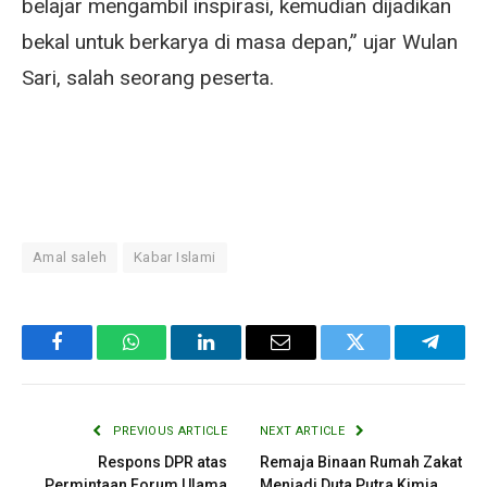
belajar mengambil inspirasi, kemudian dijadikan
bekal untuk berkarya di masa depan,” ujar Wulan
Sari, salah seorang peserta.
Amal saleh
Kabar Islami
Facebook
WhatsApp
LinkedIn
Email
Twitter
Telegr
PREVIOUS ARTICLE
NEXT ARTICLE
Respons DPR atas
Remaja Binaan Rumah Zakat
Permintaan Forum Ulama
Menjadi Duta Putra Kimia