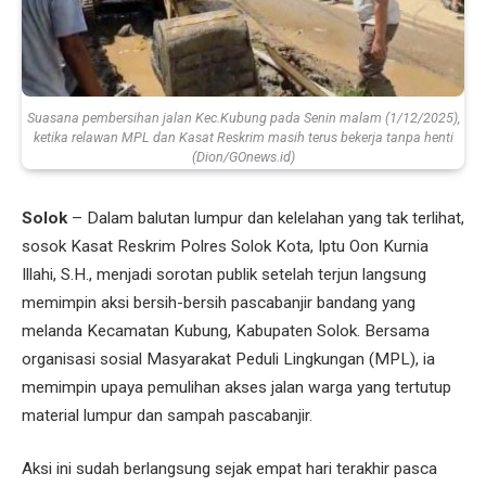
Suasana pembersihan jalan Kec.Kubung pada Senin malam (1/12/2025),
ketika relawan MPL dan Kasat Reskrim masih terus bekerja tanpa henti
(Dion/GOnews.id)
Solok
– Dalam balutan lumpur dan kelelahan yang tak terlihat,
sosok Kasat Reskrim Polres Solok Kota, Iptu Oon Kurnia
Illahi, S.H., menjadi sorotan publik setelah terjun langsung
memimpin aksi bersih-bersih pascabanjir bandang yang
melanda Kecamatan Kubung, Kabupaten Solok. Bersama
organisasi sosial Masyarakat Peduli Lingkungan (MPL), ia
memimpin upaya pemulihan akses jalan warga yang tertutup
material lumpur dan sampah pascabanjir.
Aksi ini sudah berlangsung sejak empat hari terakhir pasca