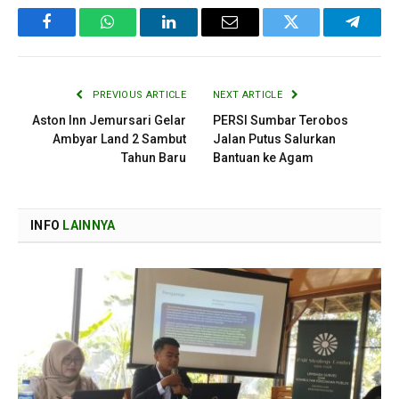
Facebook
WhatsApp
LinkedIn
Email
Twitter
Telegr
PREVIOUS ARTICLE
NEXT ARTICLE
Aston Inn Jemursari Gelar
PERSI Sumbar Terobos
Ambyar Land 2 Sambut
Jalan Putus Salurkan
Tahun Baru
Bantuan ke Agam
INFO
LAINNYA