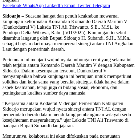
Facebook
WhatsApp
LinkedIn
Email
Twitter
Telegram
Sidoarjo
– Suasana hangat dan penuh keakraban mewarnai
kunjungan kehormatan Komandan Komando Daerah Maritim V
(Dankodaeral V) Laksda TNI Ali Triswanto, S.E., M.Si., ke
Pendopo Delta Wibawa, Rabu (5/11/2025). Kunjungan tersebut
disambut langsung oleh Bupati Sidoarjo H. Subandi, S.H., M.Kn.,
sebagai bagian dari upaya mempererat sinergi antara TNI Angkatan
Laut dengan pemerintah daerah.
Pertemuan ini menjadi wujud nyata hubungan erat yang selama ini
telah terjalin antara Komando Daerah Maritim V dengan Kabupaten
Sidoarjo. Dalam kesempatan tersebut, Dankodaeral V
menyampaikan bahwa kunjungan ini bertujuan untuk memperkuat
soliditas dan kerja sama yang bersifat strategis, tidak hanya dalam
aspek keamanan, tetapi juga di bidang sosial, ekonomi, dan
peningkatan kualitas sumber daya manusia.
“Kerjasama antara Kodaeral V dengan Pemerintah Kabupaten
Sidoarjo merupakan wujud nyata sinergi antara TNI AL dengan
pemerintah daerah dalam mendukung pembangunan wilayah serta
kesejahteraan masyarakatnya,” ujar Laksda TNI Ali Triswanto di
hadapan Bupati Subandi dan jajaran.
Menurutnya, kolaborasi ini akan difokuskan pada penguatan