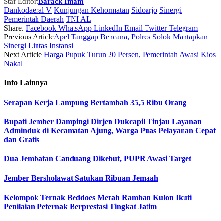
Staf Editor:
Barack Imam
Dankodaeral V
Kunjungan Kehormatan
Sidoarjo
Sinergi
Pemerintah Daerah
TNI AL
Share.
Facebook
WhatsApp
LinkedIn
Email
Twitter
Telegram
Previous Article
Apel Tanggap Bencana, Polres Solok Mantapkan
Sinergi Lintas Instansi
Next Article
Harga Pupuk Turun 20 Persen, Pemerintah Awasi Kios
Nakal
Info
Lainnya
Serapan Kerja Lampung Bertambah 35,5 Ribu Orang
Bupati Jember Dampingi Dirjen Dukcapil Tinjau Layanan
Adminduk di Kecamatan Ajung, Warga Puas Pelayanan Cepat
dan Gratis
Dua Jembatan Canduang Dikebut, PUPR Awasi Target
Jember Bersholawat Satukan Ribuan Jemaah
Kelompok Ternak Beddoes Merah Ramban Kulon Ikuti
Penilaian Peternak Berprestasi Tingkat Jatim