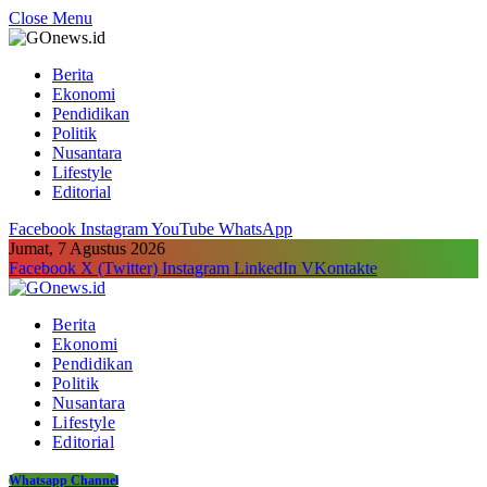
Close Menu
Berita
Ekonomi
Pendidikan
Politik
Nusantara
Lifestyle
Editorial
Facebook
Instagram
YouTube
WhatsApp
Jumat, 7 Agustus 2026
Facebook
X (Twitter)
Instagram
LinkedIn
VKontakte
Berita
Ekonomi
Pendidikan
Politik
Nusantara
Lifestyle
Editorial
Whatsapp Channel