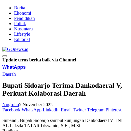
Berita
Ekonomi
Pendidikan
Politik
Nusantara
Lifestyle
Editorial
Update terus berita baik via Channel
WhatApps
Daerah
Bupati Sidoarjo Terima Dankodaeral V,
Perkuat Kolaborasi Daerah
Nugroho
5 November 2025
Facebook
WhatsApp
LinkedIn
Email
Twitter
Telegram
Pinterest
Subandi, Bupati Sidoarjo sambut kunjungan Dankodaeral V TNI
AL Laksda TNI Ali Triswanto, S.E., M.Si
Bagikan